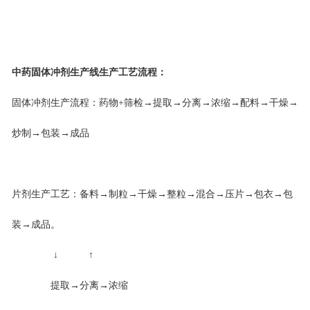
中药固体冲剂生产线
生产工艺流程：
固体冲剂生产流程：药物+筛检→提取→分离→浓缩→配料→干燥→
炒制→包装→成品
片剂生产工艺：备料→制粒→干燥→整粒→混合→压片→包衣→包
装→成品。
↓ ↑
提取→分离→浓缩