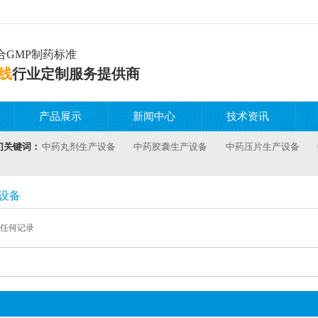
合GMP制药标准
线
行业定制服务提供商
产品展示
新闻中心
技术资讯
门关键词：
中药丸剂生产设备
中药胶囊生产设备
中药压片生产设备
设备
任何记录