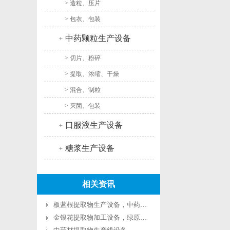
>
造粒、压片
>
包衣、包装
﹢
中药颗粒生产设备
>
切片、粉碎
>
提取、浓缩、干燥
>
混合、制粒
>
灭菌、包装
﹢
口服液生产设备
﹢
糖浆生产设备
相关资讯
板蓝根提取物生产设备，中药提取设备
金银花提取物加工设备，绿原酸提取设备