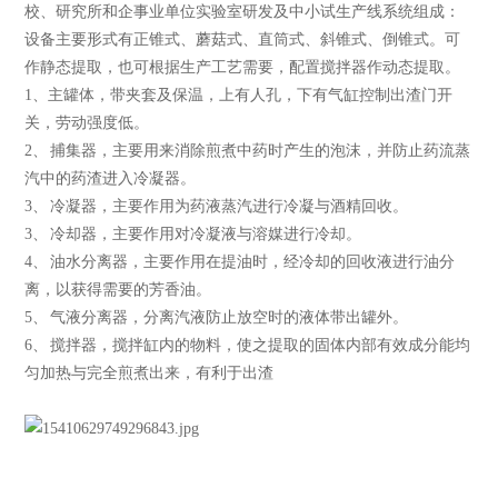
校、研究所和企事业单位实验室研发及中小试生产线系统组成：
设备主要形式有正锥式、蘑菇式、直筒式、斜锥式、倒锥式。可
作静态提取，也可根据生产工艺需要，配置搅拌器作动态提取。
1、主罐体，带夹套及保温，上有人孔，下有气缸控制出渣门开
关，劳动强度低。
2、 捕集器，主要用来消除煎煮中药时产生的泡沫，并防止药流蒸
汽中的药渣进入冷凝器。
3、 冷凝器，主要作用为药液蒸汽进行冷凝与酒精回收。
3、 冷却器，主要作用对冷凝液与溶媒进行冷却。
4、 油水分离器，主要作用在提油时，经冷却的回收液进行油分
离，以获得需要的芳香油。
5、 气液分离器，分离汽液防止放空时的液体带出罐外。
6、 搅拌器，搅拌缸内的物料，使之提取的固体内部有效成分能均
匀加热与完全煎煮出来，有利于出渣